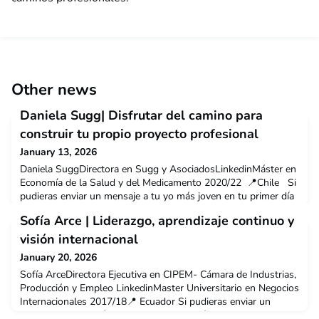
Other news
Daniela Sugg| Disfrutar del camino para
construir tu propio proyecto profesional
January 13, 2026
Daniela SuggDirectora en Sugg y AsociadosLinkedinMáster en
Economía de la Salud y del Medicamento 2020/22 📍Chile Si
pudieras enviar un mensaje a tu yo más joven en tu primer día
en la UPF-BSM, ¿qué consejo le darías y por qué? Si pudiera
Sofía Arce | Liderazgo, aprendizaje continuo y
enviar un mensaje a mi yo más joven en el primer día en la
UPF-BSM, le aconsejaría que disfrute plenamente de la
visión internacional
experiencia. Es fundamental aprovechar la opo
January 20, 2026
Sofía ArceDirectora Ejecutiva en CIPEM- Cámara de Industrias,
Producción y Empleo LinkedinMaster Universitario en Negocios
Internacionales 2017/18📍 Ecuador Si pudieras enviar un
mensaje a tu yo más joven en tu primer día en la UPF-BSM,