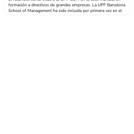
formación a directivos de grandes empresas. La UPF Barcelona
School of Management ha sido incluida por primera vez en el
ranking “Executive Education Custom 2023” publicado por
Financial Times, y se convierte así en la primera escuela de
negocios vinculada a una universidad pública de España que
aparece en el ranking más prestigioso del m