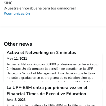
SINC.
¡Nuestra enhorabuena para los ganadores!
#comunicación
Other news
Activa el Networking en 2 minutos
May 11, 2021
Activar el Networking con 30.000 profesionales te llevará solo
2 minutosUn día tomaste la decisión de estudiar en la UPF
Barcelona School of Management. Una decisión que te llevó
no solo a graduarte en el programa de tu elección sinó que
también te dio acceso a la Comunidad Alumni UPF-BSM, una
red de talento multidisciplinar formada por 30.000
La UPF-BSM entra por primera vez en el
profesionales de múltiples áreas y sectores. Esta Comu
Financial Times de Executive Education
June 8, 2023
El reconocimiento sitúa a la UPF-BSM en la élite mundial en