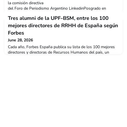
la comisión directiva
del Foro de Periodismo Argentino LinkedinPosgrado en
Periodismo Digital 2017/19📍 Argentina Si pudieras volver a tu
Tres alumni de la UPF-BSM, entre los 100
primer día con nosotros, ¿qué conversación tendrías con tu
yo del pasado y qué le dirías sobre el camino que le espera?
mejores directores de RRHH de España según
Cuando hice el posgrado todavía no se hablaba tanto del
Forbes
concepto de networking. Con el tie
June 28, 2026
Cada año, Forbes España publica su lista de los 100 mejores
directores y directoras de Recursos Humanos del país, un
reconocimiento que se ha convertido en un referente del
sector. Elaborado conjuntamente con Randstad, el ranking
identifica a los profesionales que destacan por su capacidad
para atraer, retener y desarrollar talento, así como por su
contribución a la construcción de culturas organi